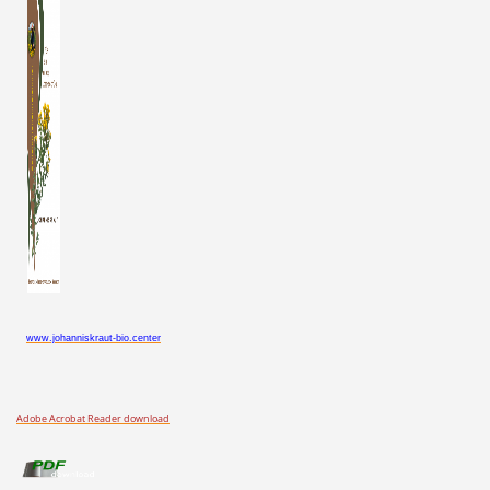
www.johanniskraut-bio.center
Adobe Acrobat Reader download