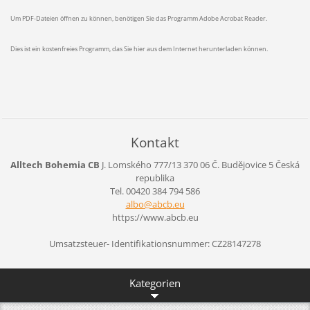
Um PDF-Dateien öffnen zu können, benötigen Sie das Programm Adobe Acrobat Reader.
Dies ist ein kostenfreies Programm, das Sie hier aus dem Internet herunterladen können.
Kontakt
Alltech Bohemia CB
J. Lomského 777/13
370 06 Č. Budějovice 5
Česká
republika
Tel. 00420 384 794 586
albo@abc
b.eu
https://www.abcb.eu
Umsatzsteuer- Identifikationsnummer: CZ28147278
Kategorien