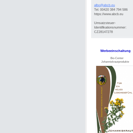
albo@abc
b.eu
Tel. 00420 384 794 586
https://www.abcb.eu
Umsatzsteuer-
Identifikationsnummer:
CZ28147278
Werbeeinschaltung
Bio-Center
Johanniskrautprodukte