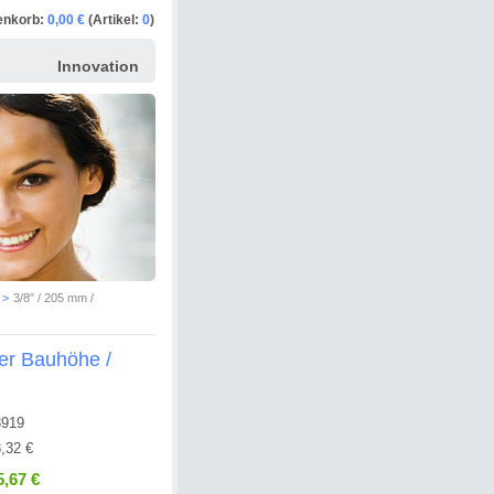
enkorb:
0,00 €
(Artikel:
0
)
Innovation
>
3/8" / 205 mm /
ger Bauhöhe /
3919
,32 €
5,67 €