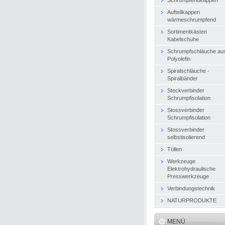
Aufteilkappen
wärmeschrumpfend
Sortimentkästen
Kabelschuhe
Schrumpfschläuche au
Polyolefin
Spiralschläuche -
Spiralbänder
Steckverbinder
Schrumpfisolation
Stossverbinder
Schrumpfisolation
Stossverbinder
selbstisolierend
Tüllen
Werkzeuge
Elektrohydraulische
Presswerkzeuge
Verbindungstechnik
NATURPRODUKTE
MENÜ