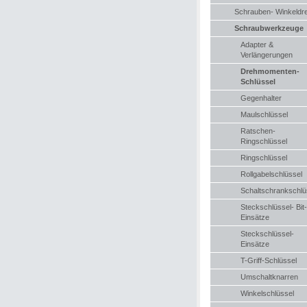
Schrauben- Winkeldr
Schraubwerkzeuge
Adapter &
Verlängerungen
Drehmomenten-
Schlüssel
Gegenhalter
Maulschlüssel
Ratschen-
Ringschlüssel
Ringschlüssel
Rollgabelschlüssel
Schaltschrankschlü
Steckschlüssel- Bit-
Einsätze
Steckschlüssel-
Einsätze
T-Griff-Schlüssel
Umschaltknarren
Winkelschlüssel