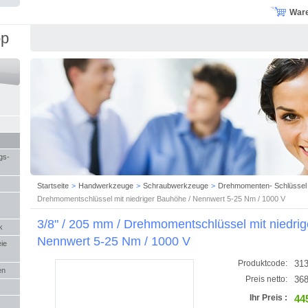
War
op
gs-
Startseite
>
Handwerkzeuge
>
Schraubwerkzeuge
>
Drehmomenten- Schlüssel
Drehmomentschlüssel mit niedriger Bauhöhe / Nennwert 5-25 Nm / 1000 V
3/8" / 205 mm / Drehmomentschlüssel mit niedri
k
Nennwert 5-25 Nm / 1000 V
eie
31
Produktcode:
en
368
Preis netto:
44
Ihr Preis :