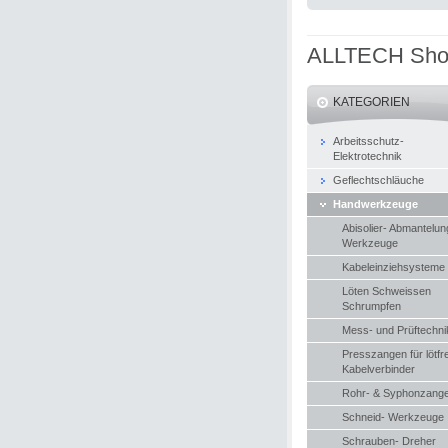
ALLTECH Sh
KATEGORIEN
Arbeitsschutz-
Elektrotechnik
Geflechtschläuche
Handwerkzeuge
Abisolier- Abmantelun
Werkzeuge
Kabeleinziehsysteme
Löten Schweissen
Schrumpfen
Mess- und Prüftechni
Presszangen für lötfr
Kabelverbinder
Rohr- & Syphonzang
Schneid- Werkzeuge
Schrauben- Dreher