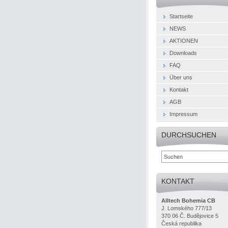
Startseite
NEWS
AKTIONEN
Downloads
FAQ
Über uns
Kontakt
AGB
Impressum
DURCHSUCHEN
KONTAKT
Alltech Bohemia CB
J. Lomského 777/13
370 06 Č. Budějovice 5
Česká republika