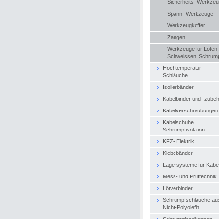
Sicherheits- Werkze
Spann- Werkzeuge
Werkzeugkoffer
Zangen
Werkzeuge für Löten,
Schweissen, Schrum
Hochtemperatur-
Schläuche
Isolierbänder
Kabelbinder und -zubeh
Kabelverschraubungen
Kabelschuhe
Schrumpfisolation
KFZ- Elektrik
Klebebänder
Lagersysteme für Kabe
Mess- und Prüftechnik
Lötverbinder
Schrumpfschläuche au
Nicht-Polyolefin
Schrumpfendkappen