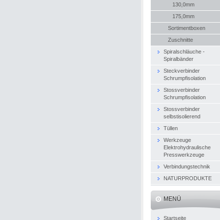
130,0mm
175,0mm
Sortimentboxen
Zuschnitte
Spiralschläuche -
Spiralbänder
Steckverbinder
Schrumpfisolation
Stossverbinder
Schrumpfisolation
Stossverbinder
selbstisolierend
Tüllen
Werkzeuge
Elektrohydraulische
Presswerkzeuge
Verbindungstechnik
NATURPRODUKTE
MENÜ
Startseite