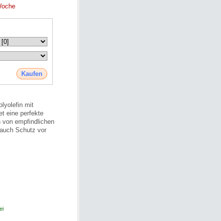
Woche
Kaufen
lyolefin mit
et eine perfekte
n von empfindlichen
auch Schutz vor
ei