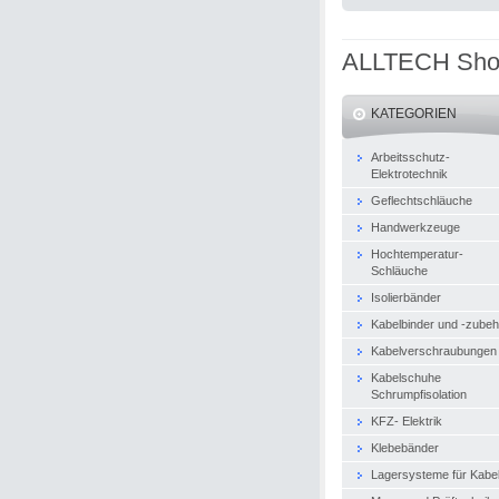
ALLTECH Sh
KATEGORIEN
Arbeitsschutz-
Elektrotechnik
Geflechtschläuche
Handwerkzeuge
Hochtemperatur-
Schläuche
Isolierbänder
Kabelbinder und -zubeh
Kabelverschraubungen
Kabelschuhe
Schrumpfisolation
KFZ- Elektrik
Klebebänder
Lagersysteme für Kabe