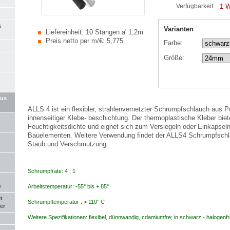
1 
Verfügbarkeit:
s
Varianten
Liefereinheit:
10 Stangen a' 1,2m
Preis netto per m/€:
5,775
Farbe:
Größe:
aus
ALLS 4 ist ein flexibler, strahlenvernetzter Schrumpfschlauch aus Po
innenseitiger Klebe- beschichtung. Der thermoplastische Kleber biet
Feuchtigkeitsdichte und eignet sich zum Versiegeln oder Einkapsel
Bauelementen. Weitere Verwendung findet der ALLS4 Schrumpfschl
Staub und Verschmutzung.
Schrumpfrate: 4 : 1
r
Arbeitstemperatur: -55° bis + 85°
t
Schrumpftemperatur : > 110° C
er
Weitere Spezifikationen: flexibel, dünnwandig, cdamiumfre; in schwarz - halogenfr