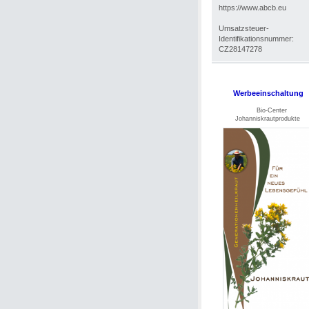
https://www.abcb.eu
Umsatzsteuer-
Identifikationsnummer:
CZ28147278
Werbeeinschaltung
Bio-Center
Johanniskrautprodukte