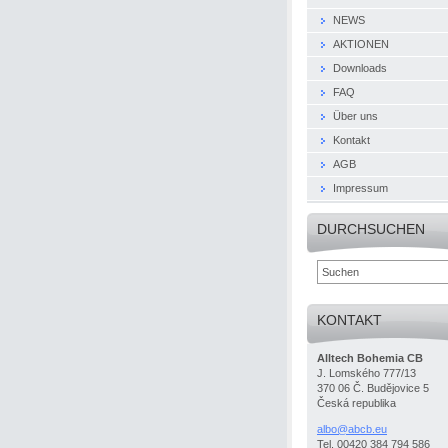
NEWS
AKTIONEN
Downloads
FAQ
Über uns
Kontakt
AGB
Impressum
DURCHSUCHEN
KONTAKT
Alltech Bohemia CB
J. Lomského 777/13
370 06 Č. Budějovice 5
Česká republika
albo@abc
b.eu
Tel. 00420 384 794 586