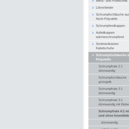
Mess- und Prüftechnik
Lötverbinder
Schrumpfschläuche au
Nicht-Polyolefin
Schrumpfendkappen
Aufteilkappen
wärmeschrumpfend
Sortimentkästen
Kabelschuhe
Schrumpfschläuche 
Polyolefin
Schrumpfrate 2:1
dünnwandig
Schrumpfschläuche
grün/gelb
Schrumpfrate 3:1
dünnwandig
Schrumpfrate 3:1
dünnwandig mit Klebe
Schrumpfrate 4:1 mi
und ohne Innenkleb
dünnwandig