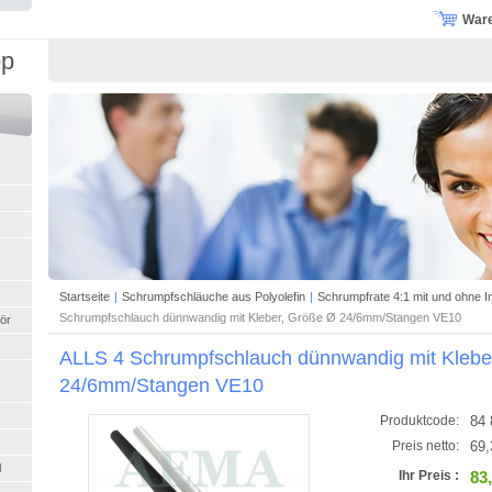
War
op
Startseite
|
Schrumpfschläuche aus Polyolefin
|
Schrumpfrate 4:1 mit und ohne I
Schrumpfschlauch dünnwandig mit Kleber, Größe Ø 24/6mm/Stangen VE10
ör
ALLS 4 Schrumpfschlauch dünnwandig mit Klebe
24/6mm/Stangen VE10
84 
Produktcode:
69,
Preis netto:
l
83
Ihr Preis :