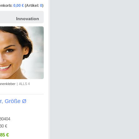
enkorb:
0,00 €
(Artikel:
0
)
Innovation
nnenkleber
|
ALLS 4
r, Größe Ø
80404
30 €
,85 €