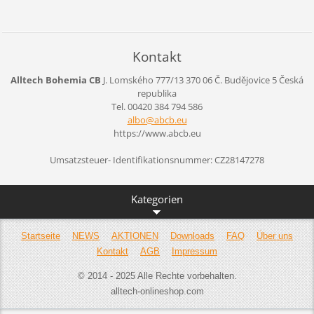
Kontakt
Alltech Bohemia CB
J. Lomského 777/13
370 06 Č. Budějovice 5
Česká
republika
Tel. 00420 384 794 586
albo@abc
b.eu
https://www.abcb.eu
Umsatzsteuer- Identifikationsnummer: CZ28147278
Kategorien
Startseite
NEWS
AKTIONEN
Downloads
FAQ
Über uns
Kontakt
AGB
Impressum
© 2014 - 2025 Alle Rechte vorbehalten.
alltech-onlineshop.com