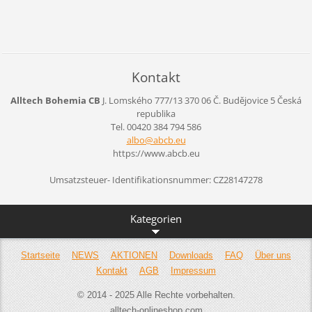
Kontakt
Alltech Bohemia CB
J. Lomského 777/13
370 06 Č. Budějovice 5
Česká
republika
Tel. 00420 384 794 586
albo@abc
b.eu
https://www.abcb.eu
Umsatzsteuer- Identifikationsnummer: CZ28147278
Kategorien
Startseite
NEWS
AKTIONEN
Downloads
FAQ
Über uns
Kontakt
AGB
Impressum
© 2014 - 2025 Alle Rechte vorbehalten.
alltech-onlineshop.com