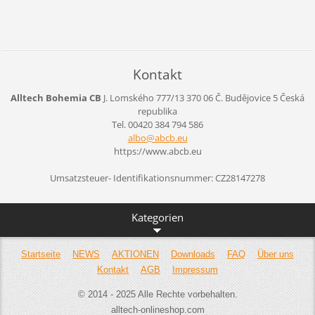
Kontakt
Alltech Bohemia CB
J. Lomského 777/13
370 06 Č. Budějovice 5
Česká
republika
Tel. 00420 384 794 586
albo@abc
b.eu
https://www.abcb.eu
Umsatzsteuer- Identifikationsnummer: CZ28147278
Kategorien
Startseite
NEWS
AKTIONEN
Downloads
FAQ
Über uns
Kontakt
AGB
Impressum
© 2014 - 2025 Alle Rechte vorbehalten.
alltech-onlineshop.com