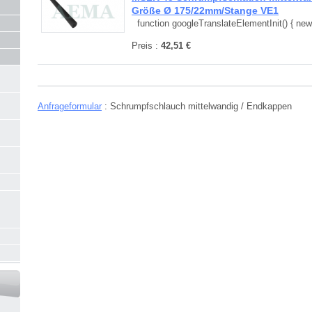
Größe Ø 175/22mm/Stange VE1
function googleTranslateElementInit() { new.
Preis :
42,51 €
Anfrageformular
: Schrumpfschlauch mittelwandig / Endkappen