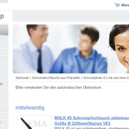
War
op
Startseite
|
Schrumpfschläuche aus Polyolefin
|
Schrumpfrate 4:1 mit und ohne I
ör
Bitte verwenden Sie den automatischen Übersetzer.
mittelwandig
MSLK 45 Schrumpfschlauch mittelwand
Größe Ø 22/6mm/Stange VE1
l
MSLK 45 ist ein mittelwandiger, strahlenvern