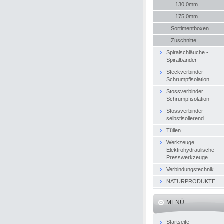
130,0mm
175,0mm
Sortimentboxen
Zuschnitte
Spiralschläuche -
Spiralbänder
Steckverbinder
Schrumpfisolation
Stossverbinder
Schrumpfisolation
Stossverbinder
selbstisolierend
Tüllen
Werkzeuge
Elektrohydraulische
Presswerkzeuge
Verbindungstechnik
NATURPRODUKTE
MENÜ
Startseite