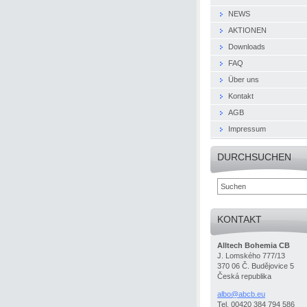
NEWS
AKTIONEN
Downloads
FAQ
Über uns
Kontakt
AGB
Impressum
DURCHSUCHEN
KONTAKT
Alltech Bohemia CB
J. Lomského 777/13
370 06 Č. Budějovice 5
Česká republika
albo@abc
b.eu
Tel. 00420 384 794 586