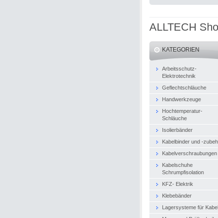
ALLTECH Sh
KATEGORIEN
Arbeitsschutz-
Elektrotechnik
Geflechtschläuche
Handwerkzeuge
Hochtemperatur-
Schläuche
Isolierbänder
Kabelbinder und -zubeh
Kabelverschraubungen
Kabelschuhe
Schrumpfisolation
KFZ- Elektrik
Klebebänder
Lagersysteme für Kabe