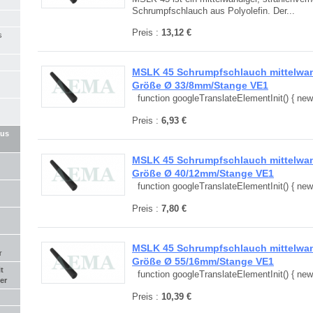
Schrumpfschlauch aus Polyolefin. Der...
Preis :
13,12 €
s
MSLK 45 Schrumpfschlauch mittelwand
Größe Ø 33/8mm/Stange VE1
function googleTranslateElementInit() { new.
Preis :
6,93 €
aus
MSLK 45 Schrumpfschlauch mittelwand
Größe Ø 40/12mm/Stange VE1
function googleTranslateElementInit() { new.
Preis :
7,80 €
MSLK 45 Schrumpfschlauch mittelwand
r
Größe Ø 55/16mm/Stange VE1
t
function googleTranslateElementInit() { new.
er
Preis :
10,39 €