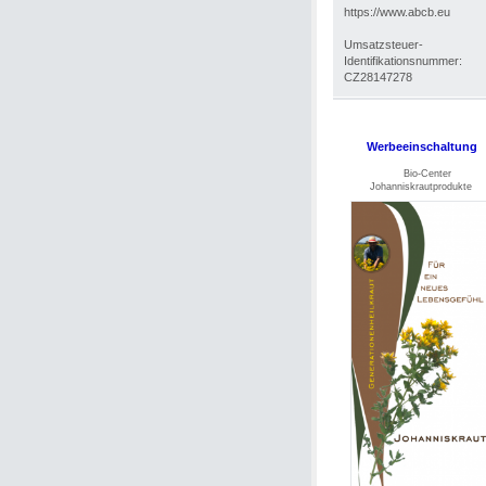
https://www.abcb.eu
Umsatzsteuer-
Identifikationsnummer:
CZ28147278
Werbeeinschaltung
Bio-Center
Johanniskrautprodukte