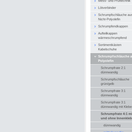
Mess- und Prüftechnik
Lötverbinder
Schrumpfschläuche au
Nicht-Polyolefin
Schrumpfendkappen
Aufteilkappen
wärmeschrumpfend
Sortimentkästen
Kabelschuhe
Schrumpfschläuche 
Polyolefin
Schrumpfrate 2:1
dünnwandig
Schrumpfschläuche
grün/gelb
Schrumpfrate 3:1
dünnwandig
Schrumpfrate 3:1
dünnwandig mit Klebe
Schrumpfrate 4:1 mi
und ohne Innenkleb
dünnwandig