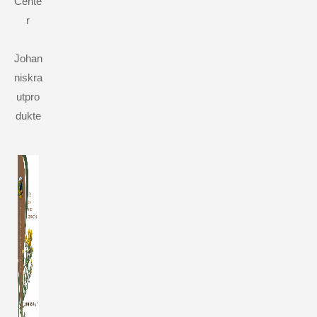
Cente
r
Johan
niskra
utpro
dukte