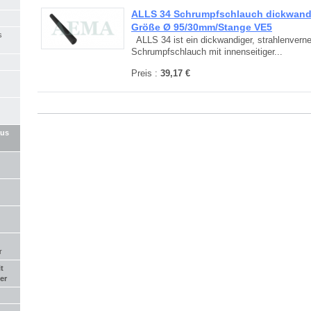
ALLS 34 Schrumpfschlauch dickwandi
Größe Ø 95/30mm/Stange VE5
s
ALLS 34 ist ein dickwandiger, strahlenverne
Schrumpfschlauch mit innenseitiger...
Preis :
39,17 €
aus
r
t
er