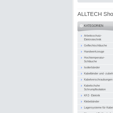
ALLTECH Sh
KATEGORIEN
Arbeitsschutz-
Elektrotechnik
Geflechtschläuche
Handwerkzeuge
Hochtemperatur-
Schläuche
Isolierbänder
Kabelbinder und -zubeh
Kabelverschraubungen
Kabelschuhe
Schrumpfisolation
KFZ- Elektrik
Klebebänder
Lagersysteme für Kabe