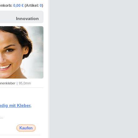
enkorb:
0,00 €
(Artikel:
0
)
Innovation
nnenkleber
|
95,0mm
ig mit Kleber,
..
Kaufen