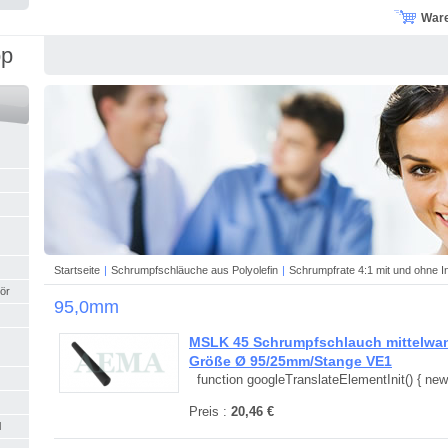
War
op
Startseite
|
Schrumpfschläuche aus Polyolefin
|
Schrumpfrate 4:1 mit und ohne I
ör
95,0mm
MSLK 45 Schrumpfschlauch mittelwand
Größe Ø 95/25mm/Stange VE1
function googleTranslateElementInit() { new.
Preis :
20,46 €
l