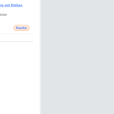
g mit Kleber,
tzter
Kaufen