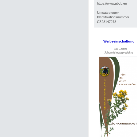
https://www.abcb.eu
Umsatzsteuer-
Identifikationsnummer:
CZ28147278
Werbeeinschaltung
Bio-Center
Johanniskrautprodukte