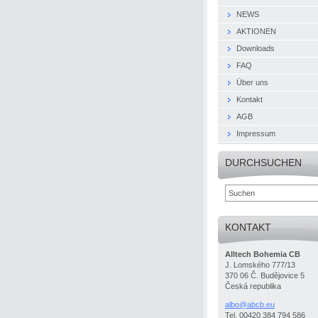
NEWS
AKTIONEN
Downloads
FAQ
Über uns
Kontakt
AGB
Impressum
DURCHSUCHEN
KONTAKT
Alltech Bohemia CB
J. Lomského 777/13
370 06 Č. Budějovice 5
Česká republika
albo@abc
b.eu
Tel. 00420 384 794 586