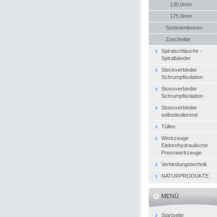
130,0mm
175,0mm
Sortimentboxen
Zuschnitte
Spiralschläuche -
Spiralbänder
Steckverbinder
Schrumpfisolation
Stossverbinder
Schrumpfisolation
Stossverbinder
selbstisolierend
Tüllen
Werkzeuge
Elektrohydraulische
Presswerkzeuge
Verbindungstechnik
NATURPRODUKTE
MENÜ
Startseite