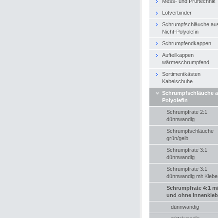
Mess- und Prüftechnik
Lötverbinder
Schrumpfschläuche au
Nicht-Polyolefin
Schrumpfendkappen
Aufteilkappen
wärmeschrumpfend
Sortimentkästen
Kabelschuhe
Schrumpfschläuche 
Polyolefin
Schrumpfrate 2:1
dünnwandig
Schrumpfschläuche
grün/gelb
Schrumpfrate 3:1
dünnwandig
Schrumpfrate 3:1
dünnwandig mit Klebe
Schrumpfrate 4:1 mi
und ohne Innenkleb
dünnwandig