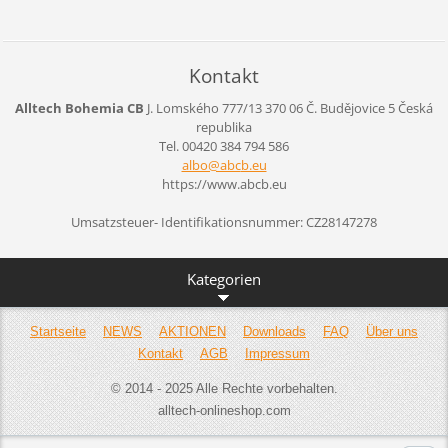
Kontakt
Alltech Bohemia CB
J. Lomského 777/13
370 06 Č. Budějovice 5
Česká
republika
Tel. 00420 384 794 586
albo@abc
b.eu
https://www.abcb.eu
Umsatzsteuer- Identifikationsnummer: CZ28147278
Kategorien
Startseite
NEWS
AKTIONEN
Downloads
FAQ
Über uns
Kontakt
AGB
Impressum
© 2014 - 2025 Alle Rechte vorbehalten.
alltech-onlineshop.com