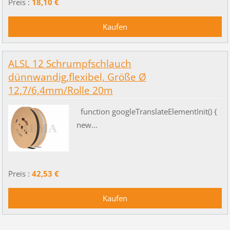
Preis :
18,10 €
ALSL 12 Schrumpfschlauch
dünnwandig,flexibel, Größe Ø
12,7/6,4mm/Rolle 20m
function googleTranslateElementInit() {
new...
Preis :
42,53 €