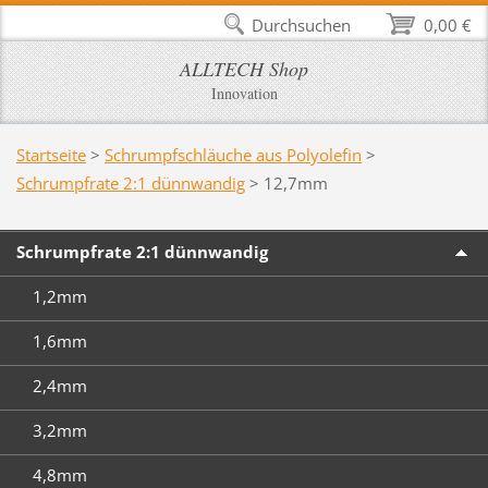
Durchsuchen
0,00 €
ALLTECH Shop
Innovation
Startseite
>
Schrumpfschläuche aus Polyolefin
>
Schrumpfrate 2:1 dünnwandig
>
12,7mm
Schrumpfrate 2:1 dünnwandig
1,2mm
1,6mm
2,4mm
3,2mm
4,8mm