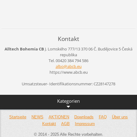
Kontakt
Alltech Bohemia CB
J. Lomského 777/13
370 06 Č. Budějovice 5
Česká
republika
Tel. 00420 384 794 586
albo@abc
b.eu
https://www.abcb.eu
Umsatzsteuer- Identifikationsnummer: CZ28147278
Kategorien
Startseite
NEWS
AKTIONEN
Downloads
FAQ
Über uns
Kontakt
AGB
Impressum
© 2014 - 2025 Alle Rechte vorbehalten.