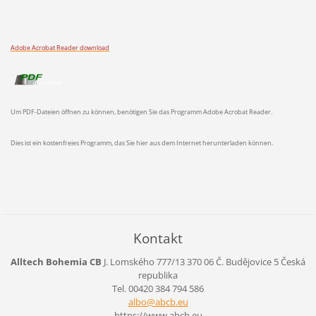
Adobe Acrobat Reader download
Um PDF-Dateien öffnen zu können, benötigen Sie das Programm Adobe Acrobat Reader.
Dies ist ein kostenfreies Programm, das Sie hier aus dem Internet herunterladen können.
Kontakt
Alltech Bohemia CB
J. Lomského 777/13
370 06 Č. Budějovice 5
Česká
republika
Tel. 00420 384 794 586
albo@abc
b.eu
https://www.abcb.eu