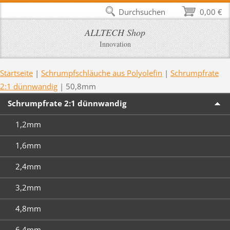
Durchsuchen
0,00 €
ALLTECH Shop
Innovation
Startseite
|
Schrumpfschläuche aus Polyolefin
|
Schrumpfrate
2:1 dünnwandig
|
50,8mm
Schrumpfrate 2:1 dünnwandig
1,2mm
1,6mm
2,4mm
3,2mm
4,8mm
6,4mm