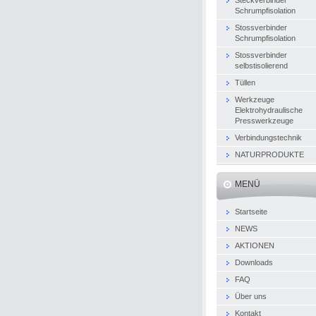
Schrumpfisolation
Stossverbinder
Schrumpfisolation
Stossverbinder
selbstisolierend
Tüllen
Werkzeuge
Elektrohydraulische
Presswerkzeuge
Verbindungstechnik
NATURPRODUKTE
MENÜ
Startseite
NEWS
AKTIONEN
Downloads
FAQ
Über uns
Kontakt