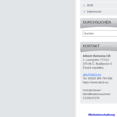
AGB
Impressum
DURCHSUCHEN
KONTAKT
Alltech Bohemia CB
J. Lomského 777/13
370 06 Č. Budějovice 5
Česká republika
albo@abc
b.eu
Tel. 00420 384 794 586
https://www.abcb.eu
Umsatzsteuer-
Identifikationsnummer:
CZ28147278
Werbeeinschaltung