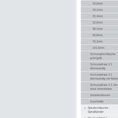
16,0mm
19,1mm
25,4mm
32,0mm
38,1mm
50,8mm
76,2mm
101,6mm
Schrumpfschläuche
grün/gelb
Schrumpfrate 3:1
dünnwandig
Schrumpfrate 3:1
dünnwandig mit Klebe
Schrumpfrate 4:1 mit
ohne Innenkleber
Sortimentboxen
Zuschnitte
Spiralschläuche -
Spiralbänder
Steckverbinder