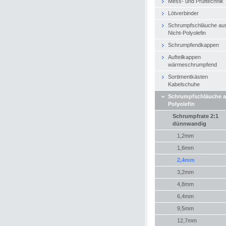
Mess- und Prüftechnik
Lötverbinder
Schrumpfschläuche au
Nicht-Polyolefin
Schrumpfendkappen
Aufteilkappen
wärmeschrumpfend
Sortimentkästen
Kabelschuhe
Schrumpfschläuche 
Polyolefin
Schrumpfrate 2:1
dünnwandig
1,2mm
1,6mm
2,4mm
3,2mm
4,8mm
6,4mm
9,5mm
12,7mm