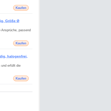
Kaufen
g, Größe Ø
re Ansprüche, passend
Kaufen
g, halogenfrei,
und erfüllt die
Kaufen