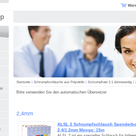
War
op
Startseite
|
Schrumpfschläuche aus Polyolefin
|
Schrumpfrate 2:1 dünnwandig
|
ör
Bitte verwenden Sie den automatischen Übersetzer
2,4mm
ALSL 2 Schrumpfschlauch Spenderbo
2,4/1,2mm Menge: 15m
l
ALSL 2 ist ein spezieller Schlauch für höhe