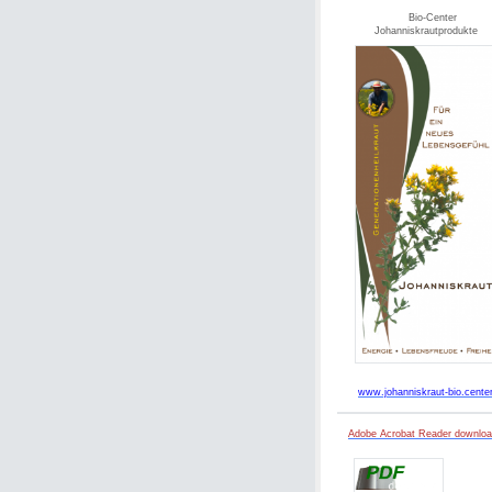
Bio-Center
Johanniskrautprodukte
www.johanniskraut-bio.cente
Adobe Acrobat Reader downlo