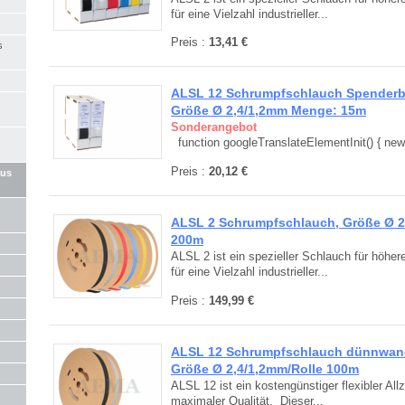
für eine Vielzahl industrieller...
Preis :
13,41 €
s
ALSL 12 Schrumpfschlauch Spenderbo
Größe Ø 2,4/1,2mm Menge: 15m
Sonderangebot
function googleTranslateElementInit() { new.
Preis :
20,12 €
aus
ALSL 2 Schrumpfschlauch, Größe Ø 2
200m
ALSL 2 ist ein spezieller Schlauch für höhe
für eine Vielzahl industrieller...
Preis :
149,99 €
ALSL 12 Schrumpfschlauch dünnwandi
Größe Ø 2,4/1,2mm/Rolle 100m
ALSL 12 ist ein kostengünstiger flexibler A
maximaler Qualität. Dieser...