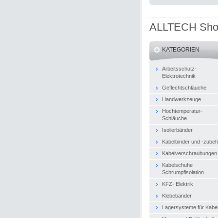
ALLTECH Sh
KATEGORIEN
Arbeitsschutz-
Elektrotechnik
Geflechtschläuche
Handwerkzeuge
Hochtemperatur-
Schläuche
Isolierbänder
Kabelbinder und -zubeh
Kabelverschraubungen
Kabelschuhe
Schrumpfisolation
KFZ- Elektrik
Klebebänder
Lagersysteme für Kabe