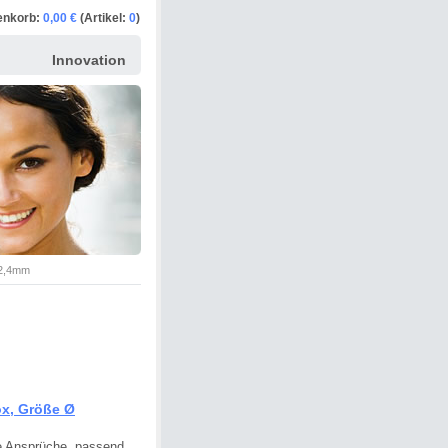
enkorb:
0,00 €
(Artikel:
0
)
Innovation
2,4mm
x, Größe Ø
re Ansprüche, passend