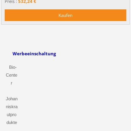
Preis :
532,24 €
Werbeeinschaltung
Bio-
Cente
r
Johan
niskra
utpro
dukte