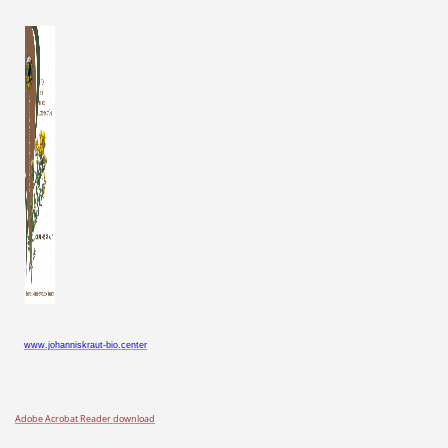
www.johanniskraut-bio.center
Adobe Acrobat Reader download