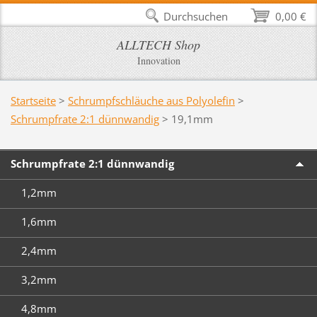
Durchsuchen
0,00 €
ALLTECH Shop
Innovation
Startseite
>
Schrumpfschläuche aus Polyolefin
>
Schrumpfrate 2:1 dünnwandig
>
19,1mm
Schrumpfrate 2:1 dünnwandig
1,2mm
1,6mm
2,4mm
3,2mm
4,8mm