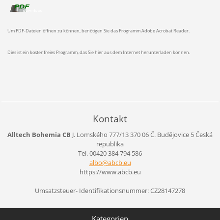
Um PDF-Dateien öffnen zu können, benötigen Sie das Programm Adobe Acrobat Reader.
Dies ist ein kostenfreies Programm, das Sie hier aus dem Internet herunterladen können.
Kontakt
Alltech Bohemia CB
J. Lomského 777/13
370 06 Č. Budějovice 5
Česká
republika
Tel. 00420 384 794 586
albo@abc
b.eu
https://www.abcb.eu
Umsatzsteuer- Identifikationsnummer: CZ28147278
Kategorien