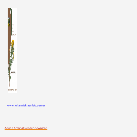
www.johanniskraut-bio.center
Adobe Acrobat Reader download