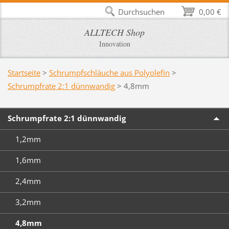
Durchsuchen
0,00 €
ALLTECH Shop
Innovation
Startseite
>
Schrumpfschläuche aus Polyolefin
>
Schrumpfrate 2:1 dünnwandig
>
4,8mm
Schrumpfrate 2:1 dünnwandig
1,2mm
1,6mm
2,4mm
3,2mm
4,8mm