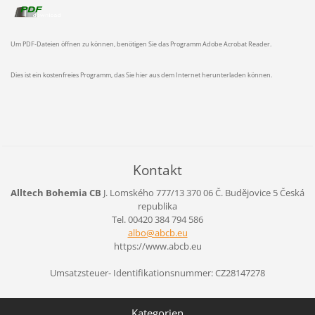
Um PDF-Dateien öffnen zu können, benötigen Sie das Programm Adobe Acrobat Reader.
Dies ist ein kostenfreies Programm, das Sie hier aus dem Internet herunterladen können.
Kontakt
Alltech Bohemia CB
J. Lomského 777/13
370 06 Č. Budějovice 5
Česká
republika
Tel. 00420 384 794 586
albo@abc
b.eu
https://www.abcb.eu
Umsatzsteuer- Identifikationsnummer: CZ28147278
Kategorien