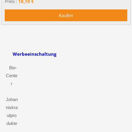
Preis :
18,10 €
Werbeeinschaltung
Bio-
Cente
r
Johan
niskra
utpro
dukte