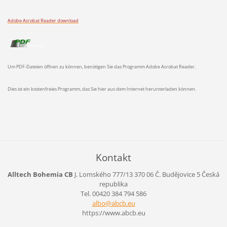
Adobe Acrobat Reader download
Um PDF-Dateien öffnen zu können, benötigen Sie das Programm Adobe Acrobat Reader.
Dies ist ein kostenfreies Programm, das Sie hier aus dem Internet herunterladen können.
Kontakt
Alltech Bohemia CB
J. Lomského 777/13
370 06 Č. Budějovice 5
Česká
republika
Tel. 00420 384 794 586
albo@abc
b.eu
https://www.abcb.eu