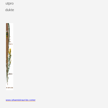
utpro
dukte
www.johanniskraut-bio.center