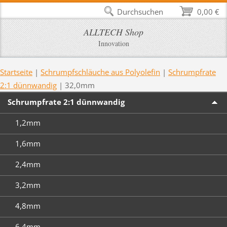
Durchsuchen
0,00 €
ALLTECH Shop
Innovation
Startseite
|
Schrumpfschläuche aus Polyolefin
|
Schrumpfrate
2:1 dünnwandig
|
32,0mm
Schrumpfrate 2:1 dünnwandig
1,2mm
1,6mm
2,4mm
3,2mm
4,8mm
6,4mm