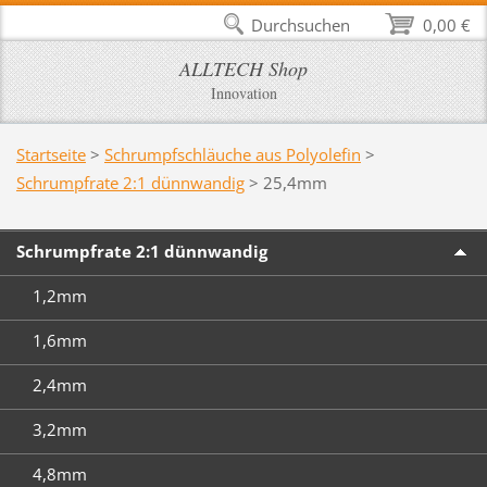
Durchsuchen
0,00 €
ALLTECH Shop
Innovation
Startseite
>
Schrumpfschläuche aus Polyolefin
>
Schrumpfrate 2:1 dünnwandig
>
25,4mm
Schrumpfrate 2:1 dünnwandig
1,2mm
1,6mm
2,4mm
3,2mm
4,8mm