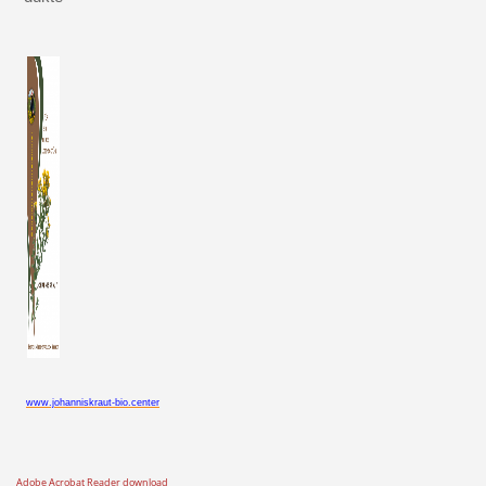
www.johanniskraut-bio.center
Adobe Acrobat Reader download