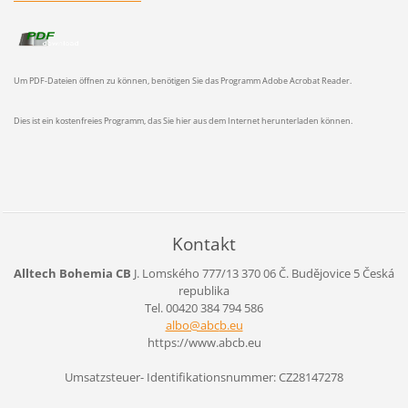
Um PDF-Dateien öffnen zu können, benötigen Sie das Programm Adobe Acrobat Reader.
Dies ist ein kostenfreies Programm, das Sie hier aus dem Internet herunterladen können.
Kontakt
Alltech Bohemia CB
J. Lomského 777/13
370 06 Č. Budějovice 5
Česká
republika
Tel. 00420 384 794 586
albo@abc
b.eu
https://www.abcb.eu
Umsatzsteuer- Identifikationsnummer: CZ28147278